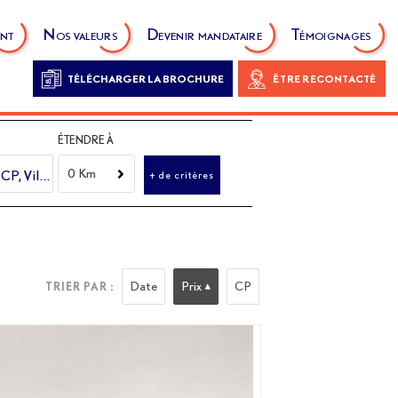
nt
Nos valeurs
Devenir mandataire
Témoignages
TÉLÉCHARGER LA BROCHURE
ÊTRE RECONTACTÉ
la carte !
ÉTENDRE À
0 Km
+ de critères
Date
Prix
CP
TRIER PAR :