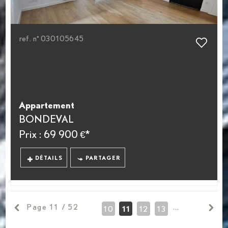
ref. n° 030105645
Appartement
BONDEVAL
Prix : 69 900 €*
DÉTAILS
PARTAGER
Page 11 / 52
10
11
12
13
14
15
16