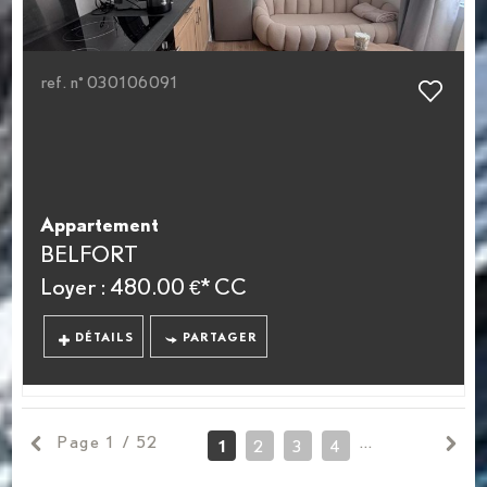
ref. n° 030106091
Appartement
BELFORT
Loyer : 480.00 €*
CC
DÉTAILS
PARTAGER
Page 1 / 52
1
2
3
4
5
6
7