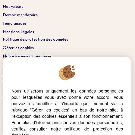
Nos valeurs
Devenir mandataire
Témoignages
Mentions Légales
Politique de protection des données
Gérer les cookies
Notre barème d'honoraires
Accès Propriétaire
Acheter
Vendre
Nous utiliserons uniquement les données personnelles
Estimer
pour lesquelles vous avez donné votre accord. Vous
Trouver un conseiller
pouvez les modifier à n'importe quel moment via la
Qui sommes-nous ?
rubrique "Gérer les cookies" en bas de notre site, à
l'exception des cookies essentiels à son fonctionnement.
Pour plus d'informations sur vos données personnelles,
veuillez consulter
notre politique de protection des
Afin de vous offrir un confort de lecture permanent, depuis